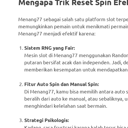
Mengapa Trik Reset Spin Efe
Menang77 sebagai salah satu platform slot terp
memungkinkan pemain untuk menikmati permaina
Menang77 menjadi efektif karena:
Sistem RNG yang Fair:
Mesin slot di Menang77 menggunakan Random
putaran bersifat acak dan independen. Jadi, 
memberikan kesempatan untuk mendapatkan p
Fitur Auto Spin dan Manual Spin:
Di Menang77, kamu bisa memilih antara auto s
beralih dari auto ke manual, atau sebaliknya
menghindari kelelahan saat bermain.
Strategi Psikologis:
Kadang, rasa frustrasi karena kalah terus bi