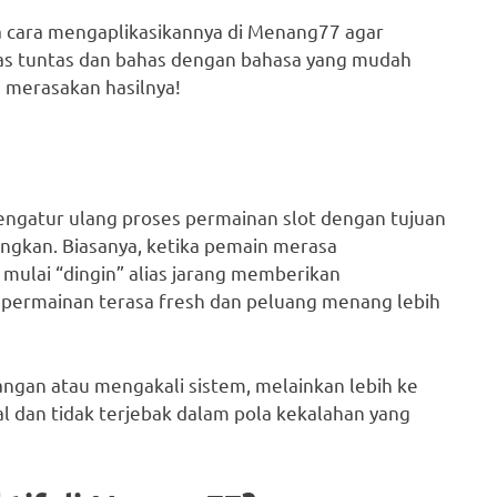
na cara mengaplikasikannya di Menang77 agar
as tuntas dan bahas dengan bahasa yang mudah
 merasakan hasilnya!
mengatur ulang proses permainan slot dengan tujuan
gkan. Biasanya, ketika pemain merasa
mulai “dingin” alias jarang memberikan
permainan terasa fresh dan peluang menang lebih
rangan atau mengakali sistem, melainkan lebih ke
l dan tidak terjebak dalam pola kekalahan yang