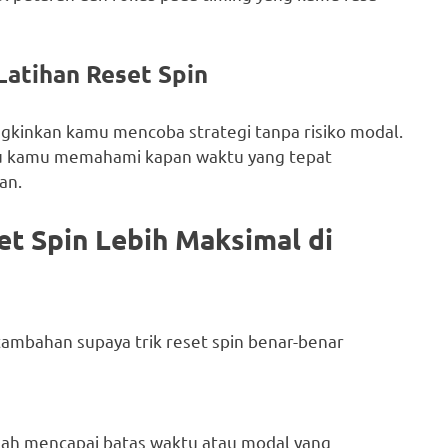
Latihan Reset Spin
inkan kamu mencoba strategi tanpa risiko modal.
tu kamu memahami kapan waktu yang tepat
an.
et Spin Lebih Maksimal di
 tambahan supaya trik reset spin benar-benar
telah mencapai batas waktu atau modal yang