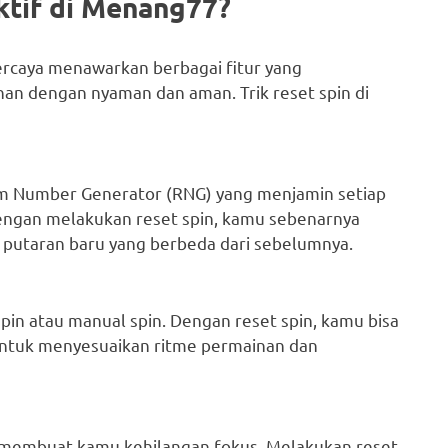
ktif di Menang77?
ercaya menawarkan berbagai fitur yang
n dengan nyaman dan aman. Trik reset spin di
 Number Generator (RNG) yang menjamin setiap
dengan melakukan reset spin, kamu sebenarnya
utaran baru yang berbeda dari sebelumnya.
pin atau manual spin. Dengan reset spin, kamu bisa
, untuk menyesuaikan ritme permainan dan
sa membuat kamu kehilangan fokus. Melakukan reset