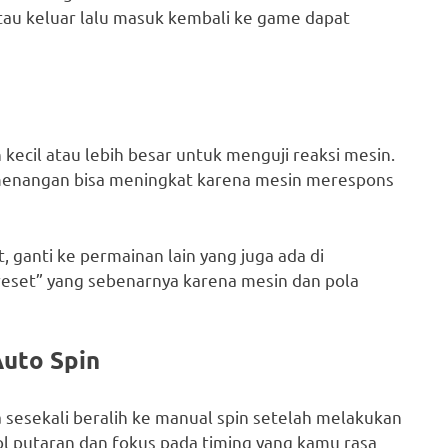
au keluar lalu masuk kembali ke game dapat
 kecil atau lebih besar untuk menguji reaksi mesin.
enangan bisa meningkat karena mesin merespons
, ganti ke permainan lain yang juga ada di
eset” yang sebenarnya karena mesin dan pola
Auto Spin
 sesekali beralih ke manual spin setelah melakukan
l putaran dan fokus pada timing yang kamu rasa