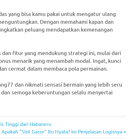
cerdas yang bisa kamu pakai untuk mengatur ulang
n menguntungkan. Dengan memahami kapan dan
eningkatkan peluang mendapatkan kemenangan
dan fitur yang mendukung strategi ini, mulai dari
 bonus menarik yang menambah modal. Ingat, kunci
n, dan cermat dalam membaca pola permainan.
ang77 dan nikmati sensasi bermain yang lebih seru
a dan semoga keberuntungan selalu menyertai
s Tinggi dari Habanero
Next
Apakah “Slot Gacor” Itu Nyata? Ini Penjelasan Logisnya
Post: