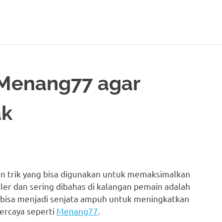
i Menang77 agar
ak
dan trik yang bisa digunakan untuk memaksimalkan
er dan sering dibahas di kalangan pemain adalah
 ini bisa menjadi senjata ampuh untuk meningkatkan
ercaya seperti
Menang77
.