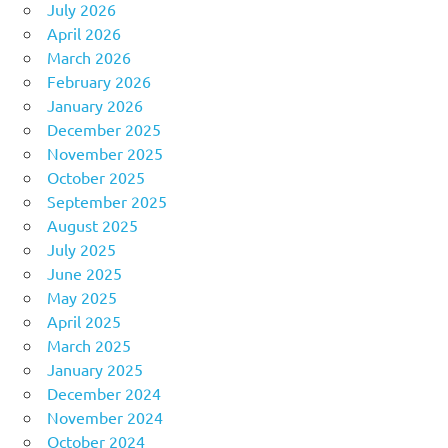
July 2026
April 2026
March 2026
February 2026
January 2026
December 2025
November 2025
October 2025
September 2025
August 2025
July 2025
June 2025
May 2025
April 2025
March 2025
January 2025
December 2024
November 2024
October 2024