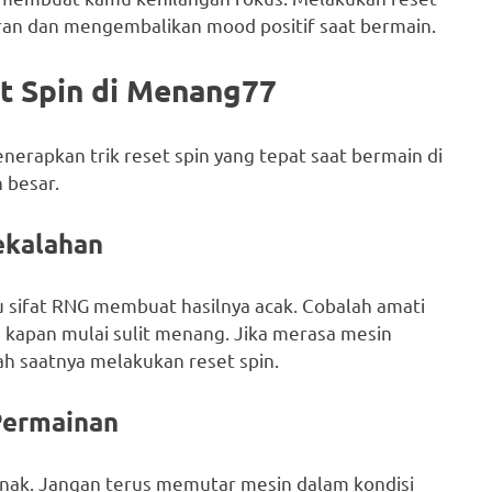
ran dan mengembalikan mood positif saat bermain.
t Spin di Menang77
nerapkan trik reset spin yang tepat saat bermain di
 besar.
ekalahan
u sifat RNG membuat hasilnya acak. Cobalah amati
apan mulai sulit menang. Jika merasa mesin
ah saatnya melakukan reset spin.
Permainan
enak. Jangan terus memutar mesin dalam kondisi