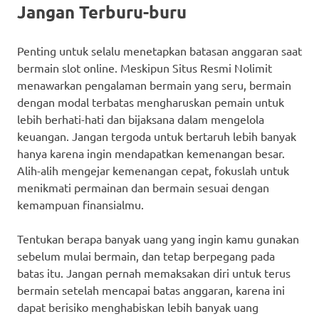
Jangan Terburu-buru
Penting untuk selalu menetapkan batasan anggaran saat
bermain slot online. Meskipun Situs Resmi Nolimit
menawarkan pengalaman bermain yang seru, bermain
dengan modal terbatas mengharuskan pemain untuk
lebih berhati-hati dan bijaksana dalam mengelola
keuangan. Jangan tergoda untuk bertaruh lebih banyak
hanya karena ingin mendapatkan kemenangan besar.
Alih-alih mengejar kemenangan cepat, fokuslah untuk
menikmati permainan dan bermain sesuai dengan
kemampuan finansialmu.
Tentukan berapa banyak uang yang ingin kamu gunakan
sebelum mulai bermain, dan tetap berpegang pada
batas itu. Jangan pernah memaksakan diri untuk terus
bermain setelah mencapai batas anggaran, karena ini
dapat berisiko menghabiskan lebih banyak uang