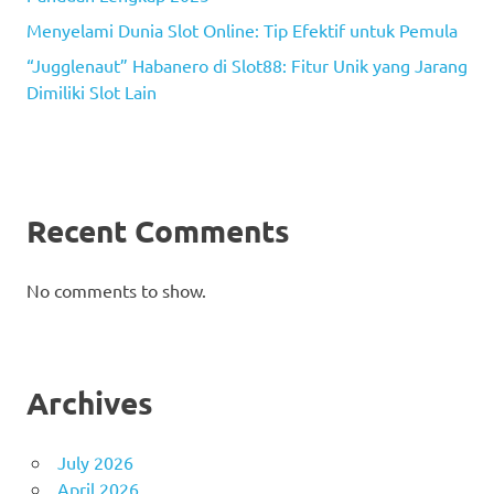
Menyelami Dunia Slot Online: Tip Efektif untuk Pemula
“Jugglenaut” Habanero di Slot88: Fitur Unik yang Jarang
Dimiliki Slot Lain
Recent Comments
No comments to show.
Archives
July 2026
April 2026