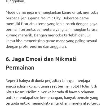
sungguhan.
Mode demo juga memungkinkan kamu untuk mencoba
berbagai jenis game Nolimit City. Beberapa game
memiliki fitur atau tema yang lebih cocok dengan gaya
bermain tertentu, sementara yang lain mungkin terasa
kurang menarik. Dengan mencoba terlebih dahulu,
kamu bisa menentukan game mana yang paling sesuai
dengan preferensimu dan anggaran.
6. Jaga Emosi dan Nikmati
Permainan
Seperti halnya di dunia perjudian lainnya, menjaga
emosi adalah kunci utama saat bermain Slot Nolimit di
Situs Resmi Nolimit. Ketika berada di bawah tekanan
untuk mendapatkan kemenangan, banyak pemain yang
tergoda untuk meningkatkan taruhan mereka atau terus