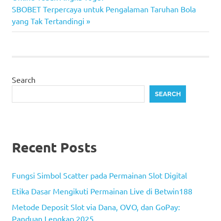
navigation
Next
SBOBET Terpercaya untuk Pengalaman Taruhan Bola
Post:
yang Tak Tertandingi
Search
SEARCH
Recent Posts
Fungsi Simbol Scatter pada Permainan Slot Digital
Etika Dasar Mengikuti Permainan Live di Betwin188
Metode Deposit Slot via Dana, OVO, dan GoPay:
Panduan Lengkap 2025