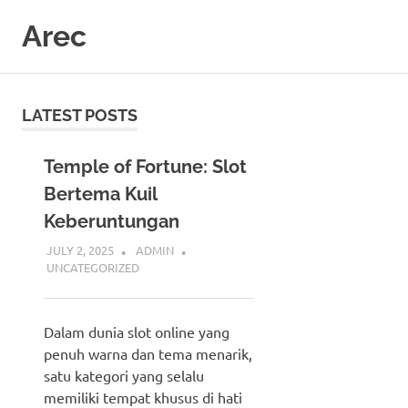
Skip
Arec
to
content
LATEST POSTS
Temple of Fortune: Slot
Bertema Kuil
Keberuntungan
JULY 2, 2025
ADMIN
UNCATEGORIZED
Dalam dunia slot online yang
penuh warna dan tema menarik,
satu kategori yang selalu
memiliki tempat khusus di hati