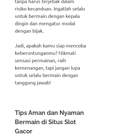
tanpa harus terjebak dalam
risiko kecanduan. Ingatlah selalu
untuk bermain dengan kepala
dingin dan mengatur modal
dengan bijak.
Jadi, apakah kamu siap mencoba
keberuntunganmu? Nikmati
sensasi permainan, raih
kemenangan, tapi jangan lupa
untuk selalu bermain dengan
tanggung jawab!
Tips Aman dan Nyaman
Bermain di Situs Slot
Gacor