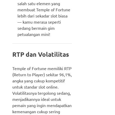
salah satu elemen yang
membuat Temple of Fortune
lebih dari sekadar slot biasa
— kamu merasa seperti
sedang bermain gim
petualangan mini!
RTP dan Volatilitas
Temple of Fortune memiliki RTP
(Return to Player) sekitar 96,1%,
angka yang cukup kompetitif
untuk standar slot online.
Volatilitasnya tergolong sedang,
menjadikannya ideal untuk
pemain yang ingin mendapatkan
kemenangan cukup sering