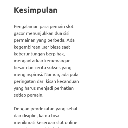
Kesimpulan
Pengalaman para pemain slot
gacor menunjukkan dua sisi
permainan yang berbeda. Ada
kegembiraan luar biasa saat
keberuntungan berpihak,
mengantarkan kemenangan
besar dan cerita sukses yang
menginspirasi. Namun, ada pula
peringatan dari kisah kecanduan
yang harus menjadi perhatian
setiap pemain.
Dengan pendekatan yang sehat
dan disiplin, kamu bisa
menikmati keseruan slot online