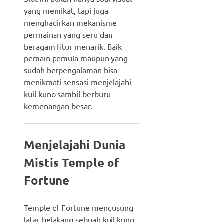
yang memikat, tapi juga
menghadirkan mekanisme
permainan yang seru dan
beragam fitur menarik. Baik
pemain pemula maupun yang
sudah berpengalaman bisa
menikmati sensasi menjelajahi
kuil kuno sambil berburu
kemenangan besar.
Menjelajahi Dunia
Mistis Temple of
Fortune
Temple of Fortune mengusung
latar belakang sebuah kuil kuno