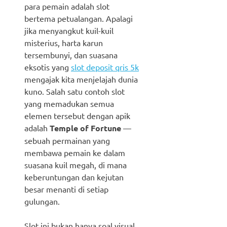
para pemain adalah slot
bertema petualangan. Apalagi
jika menyangkut kuil-kuil
misterius, harta karun
tersembunyi, dan suasana
eksotis yang
slot deposit qris 5k
mengajak kita menjelajah dunia
kuno. Salah satu contoh slot
yang memadukan semua
elemen tersebut dengan apik
adalah
Temple of Fortune
—
sebuah permainan yang
membawa pemain ke dalam
suasana kuil megah, di mana
keberuntungan dan kejutan
besar menanti di setiap
gulungan.
Slot ini bukan hanya soal visual