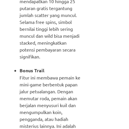
mendapatkan 10 hingga 25
putaran gratis tergantung
jumlah scatter yang muncul.
Selama free spins, simbol
bernilai tinggi lebih sering
muncul dan wild bisa menjadi
stacked, meningkatkan
potensi pembayaran secara
signifikan.
Bonus Trail
Fitur ini membawa pemain ke
mini-game berbentuk papan
jalur petualangan. Dengan
memutar roda, pemain akan
berjalan menyusuri kuil dan
mengumpulkan koin,
pengganda, atau hadiah
misterius lainnya. Ini adalah