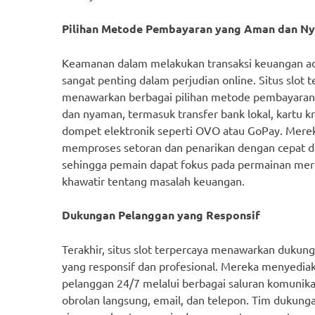
Pilihan Metode Pembayaran yang Aman dan N
Keamanan dalam melakukan transaksi keuangan ad
sangat penting dalam perjudian online. Situs slot 
menawarkan berbagai pilihan metode pembayara
dan nyaman, termasuk transfer bank lokal, kartu kr
dompet elektronik seperti OVO atau GoPay. Mere
memproses setoran dan penarikan dengan cepat da
sehingga pemain dapat fokus pada permainan mer
khawatir tentang masalah keuangan.
Dukungan Pelanggan yang Responsif
Terakhir, situs slot terpercaya menawarkan dukun
yang responsif dan profesional. Mereka menyedia
pelanggan 24/7 melalui berbagai saluran komunika
obrolan langsung, email, dan telepon. Tim dukung