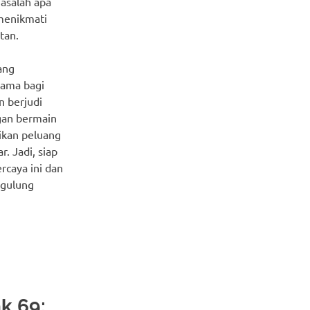
asalah apa
menikmati
tan.
ang
utama bagi
n berjudi
gan bermain
ikan peluang
. Jadi, siap
rcaya ini dan
 gulung
k 69: