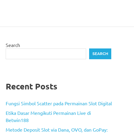
Search
SEARCH
Recent Posts
Fungsi Simbol Scatter pada Permainan Slot Digital
Etika Dasar Mengikuti Permainan Live di
Betwin188
Metode Deposit Slot via Dana, OVO, dan GoPay: