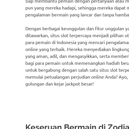
siap membantu pemain dengan pertanyaan atau m
pun yang mereka hadapi, sehingga mereka dapat 
pengalaman bermain yang lancar dan tanpa hamba
Dengan berbagai keunggulan dan fitur unggulan y
ditawarkan, situs slot terpercaya menjadi pilihan 
para pemain di Indonesia yang mencari pengalama
online yang terbaik. Mereka menyediakan lingkun
yang aman, adil, dan mengasyikkan, serta member
bagi para pemain untuk memenangkan hadiah besar
untuk bergabung dengan salah satu situs slot terpe
memulai petualangan perjudian online Anda? Ayo,
gulungan dan kejar jackpot besar!
Keseruan Bermain di Zodia