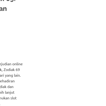
an
rjudian online
k, Zodiak 69
i yang lain.
kehadiran
odiak dan
ih lanjut
ukan slot
.