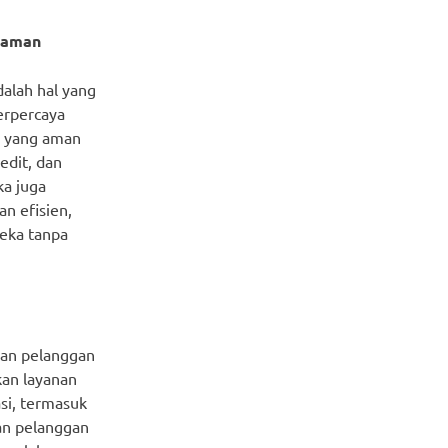
yaman
alah hal yang
terpercaya
n yang aman
edit, dan
ka juga
n efisien,
eka tanpa
gan pelanggan
kan layanan
si, termasuk
an pelanggan